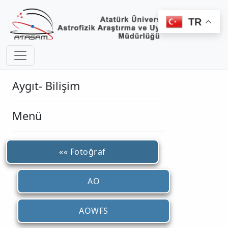
TR
Aygıt- Bilişim
Menü
«« Fotoğraf
AO
AOWFS