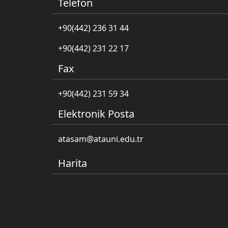
Telefon
+90(442) 236 31 44
+90(442) 231 22 17
Fax
+90(442) 231 59 34
Elektronik Posta
atasam@atauni.edu.tr
Harita