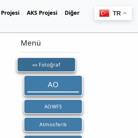
Projesi
AKS Projesi
Diğer
TR
Menü
«« Fotoğraf
AO
AOWFS
Atmosferik