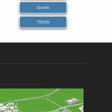
Sismik
TROIA