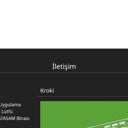
İletişim
Kroki
e Uygulama
 Lütfü
ATASAM Binası