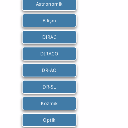
Astronomik
Bilişm
DIRAC
DIRACO
DR-AO
DR-SL
Kozmik
Optik