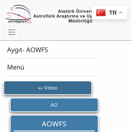
TR
Aygıt- AOWFS
Menü
«« Video
AO
AOWFS