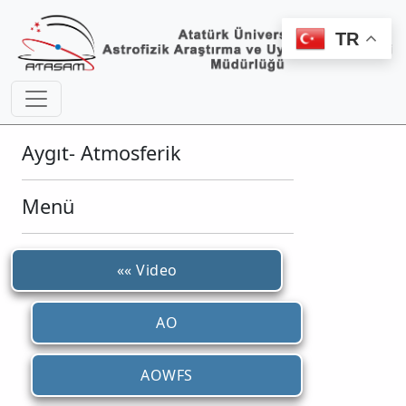
TR
Aygıt- Atmosferik
Menü
«« Video
AO
AOWFS