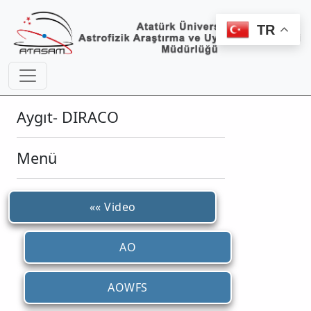
TR
Aygıt- DIRACO
Menü
«« Video
AO
AOWFS