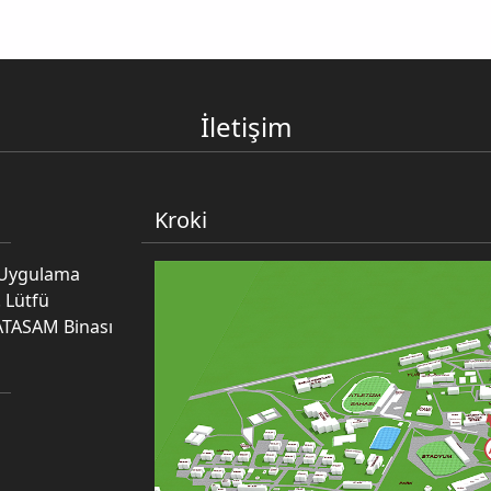
İletişim
Kroki
e Uygulama
 Lütfü
ATASAM Binası