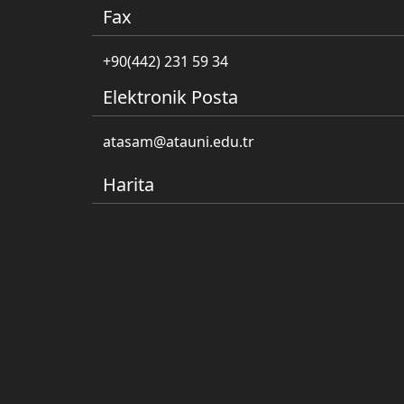
Fax
+90(442) 231 59 34
Elektronik Posta
atasam@atauni.edu.tr
Harita