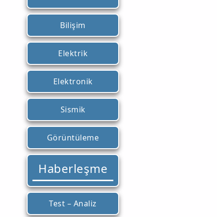
Bilişim
Elektrik
Elektronik
Sismik
Görüntüleme
Haberleşme
Test – Analiz