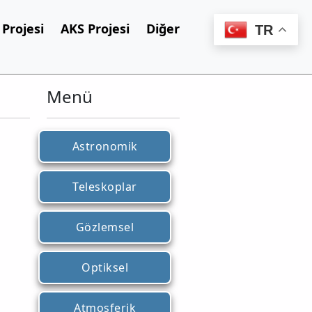
Projesi
AKS Projesi
Diğer
TR
Menü
Astronomik
Teleskoplar
Gözlemsel
Optiksel
Atmosferik