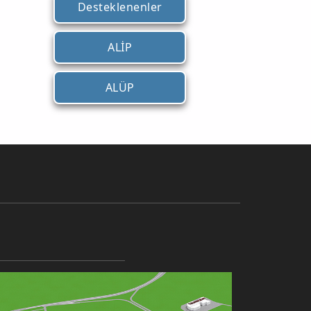
Desteklenenler
ALİP
ALÜP