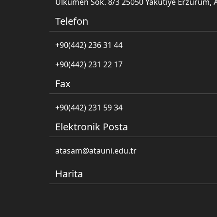
Ülkümen Sok. 8/3 25050 Yakutiye Erzurum, 
Telefon
+90(442) 236 31 44
+90(442) 231 22 17
Fax
+90(442) 231 59 34
Elektronik Posta
atasam@atauni.edu.tr
Harita