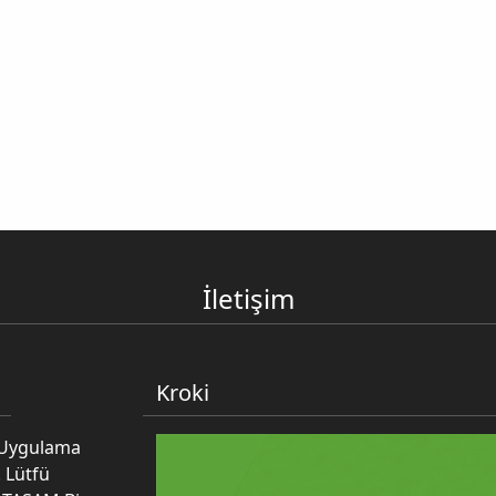
İletişim
Kroki
e Uygulama
 Lütfü