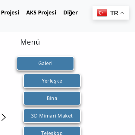
Projesi
AKS Projesi
Diğer
TR
Menü
Galeri
Yerleşke
Bina
3D Mimari Maket
Teleskop