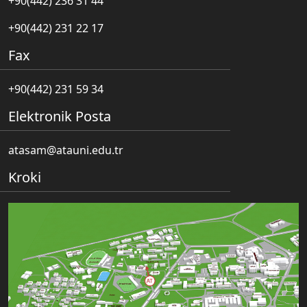
+90(442) 236 31 44
+90(442) 231 22 17
Fax
+90(442) 231 59 34
Elektronik Posta
atasam@atauni.edu.tr
Kroki