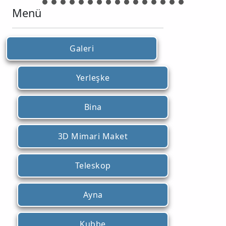
Menü
Galeri
Yerleşke
Bina
3D Mimari Maket
Teleskop
Ayna
Kubbe