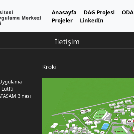
Anasayfa
DAG Projesi
ODA 
Projeler
LinkedIn
İletişim
Kroki
e Uygulama
 Lütfü
ATASAM Binası