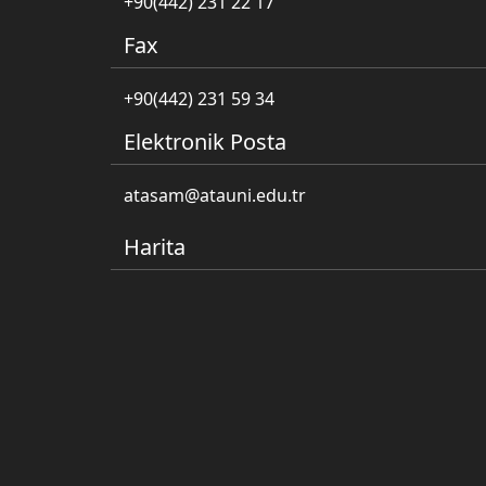
+90(442) 231 22 17
Fax
+90(442) 231 59 34
Elektronik Posta
atasam@atauni.edu.tr
Harita