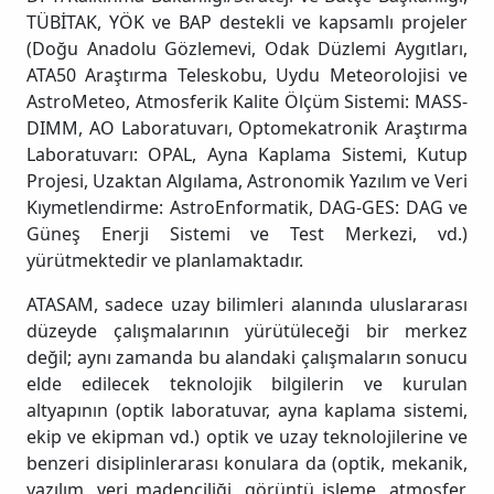
TÜBİTAK, YÖK ve BAP destekli ve kapsamlı projeler
(Doğu Anadolu Gözlemevi, Odak Düzlemi Aygıtları,
ATA50 Araştırma Teleskobu, Uydu Meteorolojisi ve
AstroMeteo, Atmosferik Kalite Ölçüm Sistemi: MASS-
DIMM, AO Laboratuvarı, Optomekatronik Araştırma
Laboratuvarı: OPAL, Ayna Kaplama Sistemi, Kutup
Projesi, Uzaktan Algılama, Astronomik Yazılım ve Veri
Kıymetlendirme: AstroEnformatik, DAG-GES: DAG ve
Güneş Enerji Sistemi ve Test Merkezi, vd.)
yürütmektedir ve planlamaktadır.
ATASAM, sadece uzay bilimleri alanında uluslararası
düzeyde çalışmalarının yürütüleceği bir merkez
değil; aynı zamanda bu alandaki çalışmaların sonucu
elde edilecek teknolojik bilgilerin ve kurulan
altyapının (optik laboratuvar, ayna kaplama sistemi,
ekip ve ekipman vd.) optik ve uzay teknolojilerine ve
benzeri disiplinlerarası konulara da (optik, mekanik,
yazılım, veri madenciliği, görüntü işleme, atmosfer,