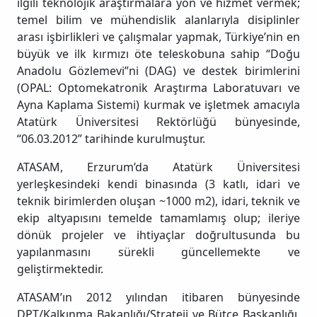
ilgili teknolojik araştırmalara yön ve hizmet vermek;
temel bilim ve mühendislik alanlarıyla disiplinler
arası işbirlikleri ve çalışmalar yapmak, Türkiye’nin en
büyük ve ilk kırmızı öte teleskobuna sahip “Doğu
Anadolu Gözlemevi”ni (DAG) ve destek birimlerini
(OPAL: Optomekatronik Araştırma Laboratuvarı ve
Ayna Kaplama Sistemi) kurmak ve işletmek amacıyla
Atatürk Üniversitesi Rektörlüğü bünyesinde,
“06.03.2012” tarihinde kurulmuştur.
ATASAM, Erzurum’da Atatürk Üniversitesi
yerleşkesindeki kendi binasında (3 katlı, idari ve
teknik birimlerden oluşan ~1000 m2), idari, teknik ve
ekip altyapısını temelde tamamlamış olup; ileriye
dönük projeler ve ihtiyaçlar doğrultusunda bu
yapılanmasını sürekli güncellemekte ve
geliştirmektedir.
ATASAM’ın 2012 yılından itibaren bünyesinde
DPT/Kalkınma Bakanlığı/Strateji ve Bütçe Başkanlığı,