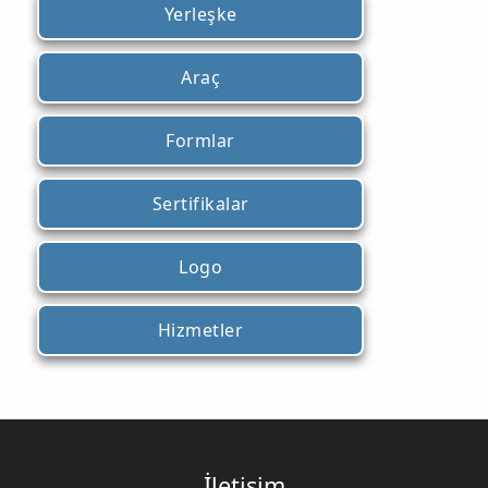
Yerleşke
Araç
Formlar
Sertifikalar
Logo
Hizmetler
İletişim