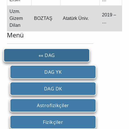
Uzm.
2019 –
Gizem
BOZTAŞ
Atatürk Üniv.
…
Dilan
Menü
«« DAG
DAG YK
DAG DK
Astrofizikçiler
Fizikçiler