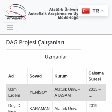
TR
DAG Projesi Çalışanları
Uzmanlar
Çalışma
Ad
Soyad
Kurum
Süresi
Uzm.
Atatürk Üniv. –
2013 –
YENİSOY
Erdem
ATASAM
…
Doç. Dr.
2019 –
KARAMAN
Atatürk Üniv.
Ersin
…