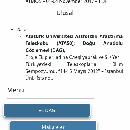
ATMOS – 01-04 November 2017 – PDF
Ulusal
2012
Atatürk Üniversitesi Astrofizik Araştırma
Teleskobu (ATA50); Doğu Anadolu
Gözlemevi (DAG),
Proje Ekipleri adına C.Yeşilyaprak ve S.K.Yerli,
Türkiye’deki Teleskoplarla Bilim
Sempozyumu, “14-15 Mayıs 2012” – İstanbul
Üni., İstanbul
Menü
«« DAG
Makaleler