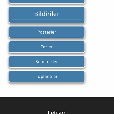
Bildiriler
Posterler
Tezler
Seminerler
Toplantılar
İletişim