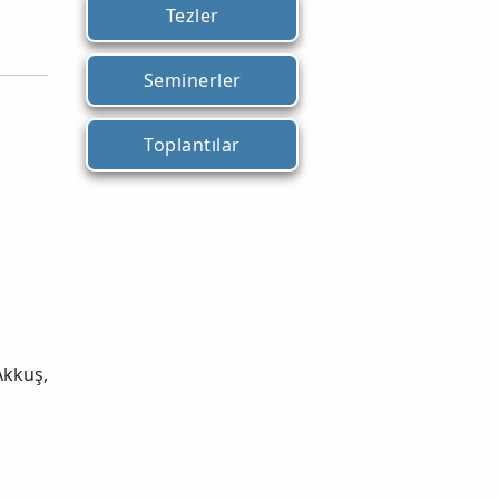
Tezler
Seminerler
Toplantılar
Akkuş,