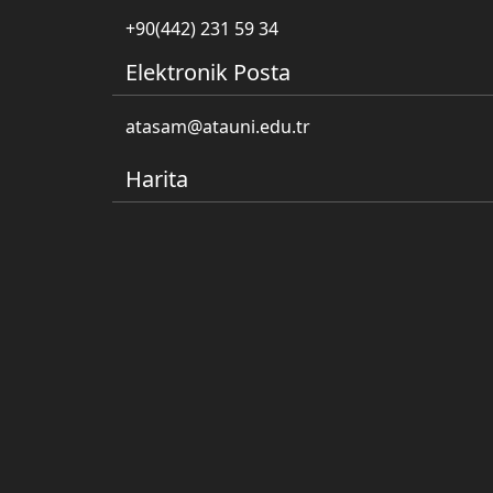
+90(442) 231 59 34
Elektronik Posta
atasam@atauni.edu.tr
Harita