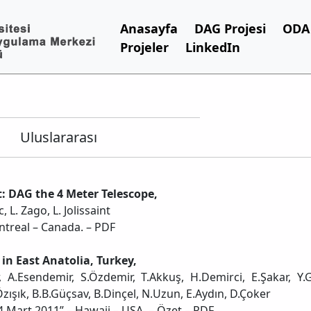
Anasayfa
DAG Projesi
ODA 
Projeler
LinkedIn
Uluslararası
t: DAG the 4 Meter Telescope,
c, L. Zago, L. Jolissaint
ntreal – Canada. – PDF
 in East Anatolia, Turkey,
er, A.Esendemir, S.Özdemir, T.Akkuş, H.Demirci, E.Şakar, Y.
.Özışık, B.B.Güçsav, B.Dinçel, N.Uzun, E.Aydın, D.Çoker
4 Mart 2011” – Hawaii – USA. – Özet – PDF