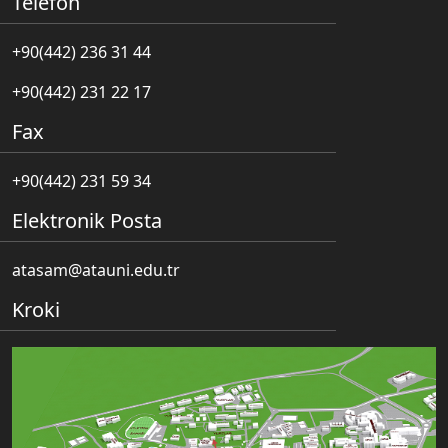
Telefon
+90(442) 236 31 44
+90(442) 231 22 17
Fax
+90(442) 231 59 34
Elektronik Posta
atasam@atauni.edu.tr
Kroki