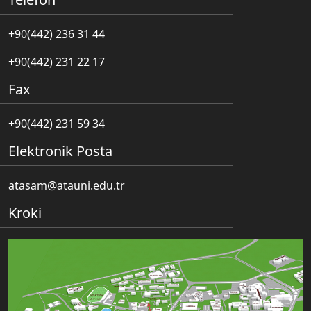
+90(442) 236 31 44
+90(442) 231 22 17
Fax
+90(442) 231 59 34
Elektronik Posta
atasam@atauni.edu.tr
Kroki