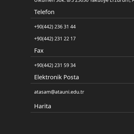
Ülkümen Sok. 8/3 25050 Yakutiye Erzurum, 
Telefon
+90(442) 236 31 44
+90(442) 231 22 17
Fax
+90(442) 231 59 34
Elektronik Posta
atasam@atauni.edu.tr
Harita