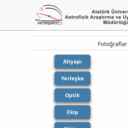
Fotoğraflar
Altyapı
Yerleşke
Optik
Ekip