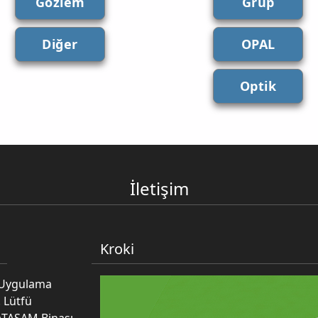
Gözlem
Grup
Diğer
OPAL
Optik
İletişim
Kroki
e Uygulama
 Lütfü