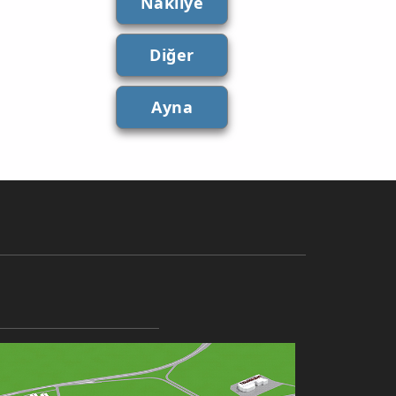
Nakliye
Diğer
Ayna