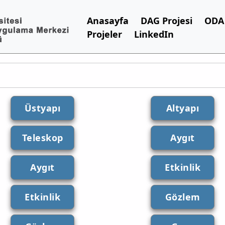
Anasayfa
DAG Projesi
ODA 
Projeler
LinkedIn
Üstyapı
Altyapı
Teleskop
Aygıt
Aygıt
Etkinlik
Etkinlik
Gözlem