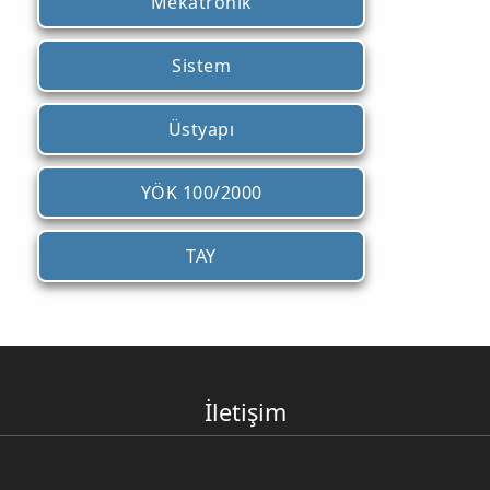
Mekatronik
Sistem
Üstyapı
YÖK 100/2000
TAY
İletişim