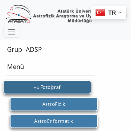
TR
Grup- ADSP
Menü
«« Fotoğraf
AstroFizik
AstroEnformatik