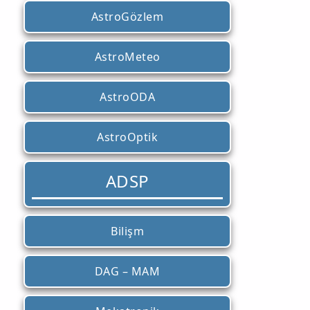
AstroGözlem
AstroMeteo
AstroODA
AstroOptik
ADSP
Bilişm
DAG – MAM