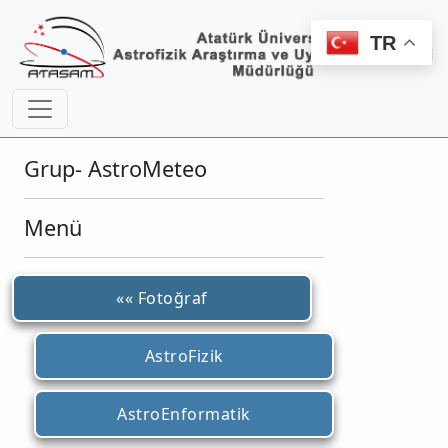
TR
Grup- AstroMeteo
Menü
«« Fotoğraf
AstroFizik
AstroEnformatik