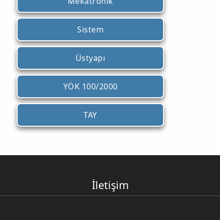
Mekatronik
Sistem
Üstyapı
YÖK 100/2000
TAY
İletişim