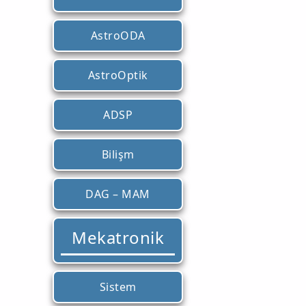
AstroODA
AstroOptik
ADSP
Bilişm
DAG – MAM
Mekatronik
Sistem