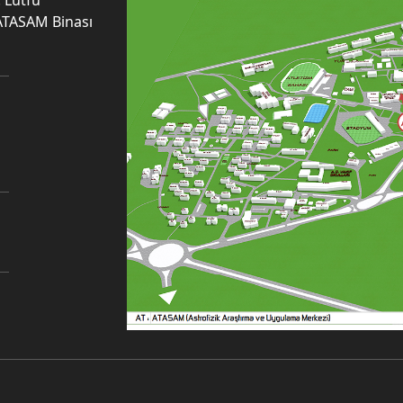
 Lütfü
ATASAM Binası