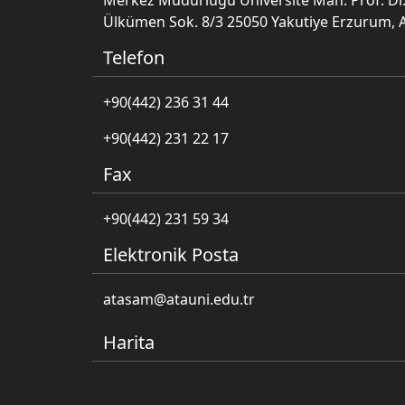
Merkez Müdürlüğü Üniversite Mah. Prof. Dr.
Ülkümen Sok. 8/3 25050 Yakutiye Erzurum, 
Telefon
+90(442) 236 31 44
+90(442) 231 22 17
Fax
+90(442) 231 59 34
Elektronik Posta
atasam@atauni.edu.tr
Harita