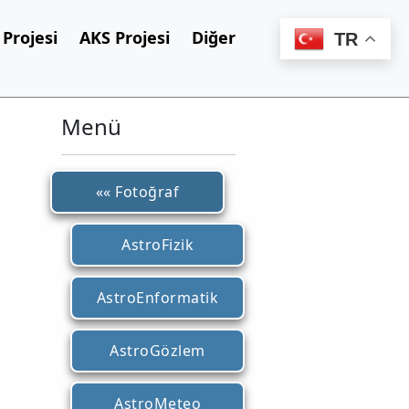
Projesi
AKS Projesi
Diğer
TR
Menü
«« Fotoğraf
AstroFizik
AstroEnformatik
AstroGözlem
AstroMeteo