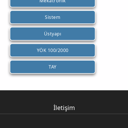
Mekatronik
Sistem
Üstyapı
YÖK 100/2000
TAY
İletişim