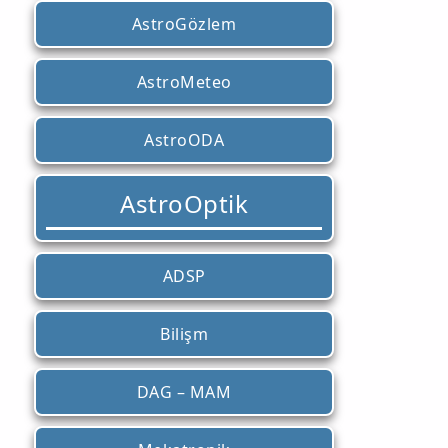
AstroGözlem
AstroMeteo
AstroODA
AstroOptik
ADSP
Bilişm
DAG – MAM