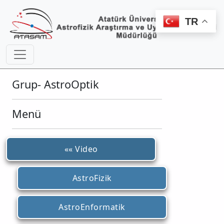
TR
Grup- AstroOptik
Menü
«« Video
AstroFizik
AstroEnformatik