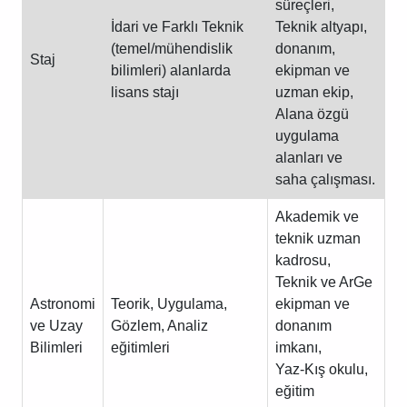
süreçleri,
İdari ve Farklı Teknik
Teknik altyapı,
(temel/mühendislik
donanım,
Staj
bilimleri) alanlarda
ekipman ve
lisans stajı
uzman ekip,
Alana özgü
uygulama
alanları ve
saha çalışması.
Akademik ve
teknik uzman
kadrosu,
Teknik ve ArGe
Astronomi
Teorik, Uygulama,
ekipman ve
ve Uzay
Gözlem, Analiz
donanım
Bilimleri
eğitimleri
imkanı,
Yaz-Kış okulu,
eğitim