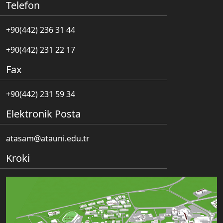
Telefon
+90(442) 236 31 44
+90(442) 231 22 17
Fax
+90(442) 231 59 34
Elektronik Posta
atasam@atauni.edu.tr
Kroki