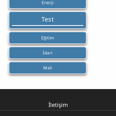
Enerji
Test
Eğitim
İdari
Mali
İletişim