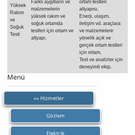
Farklı aygıtların ve
ortam testleri
Yüksek
malzemelerin
altyapısı,
Rakım
yüksek rakım ve
Enerji, ulaşım,
ve
soğuk ortamda
iletişim vd. araçlara
Soğuk
testleri için ortam ve
ve malzemelere
Testi
altyapı.
yönelik açık ve
gerçek ortam testleri
için ortam,
Test ve analizler için
deneyimli ekip.
Menü
«« Hizmetler
Gözlem
Elektrik