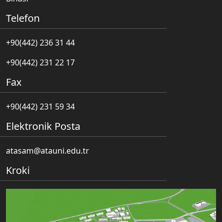
Telefon
+90(442) 236 31 44
+90(442) 231 22 17
Fax
+90(442) 231 59 34
Elektronik Posta
atasam@atauni.edu.tr
Kroki