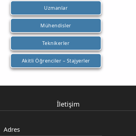
Uzmanlar
Mühendisler
Teknikerler
Akitli Öğrenciler – Stajyerler
İletişim
Adres