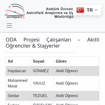
TR
ODA Projesi Çalışanları – Akitli
Öğrenciler & Stajyerler
Ad
Soyad
Görev
Haydarcan
SÖNMEZ
Akitli Öğrenci
Muhammed
YAVUZ
Akitli Öğrenci
Murat
Serdar
TEZGEL
Akitli Öğrenci