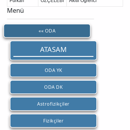
Furkan
ÖZÇELEBİ
Akitli Öğrenci
Menü
«« ODA
ATASAM
ODA YK
ODA DK
Astrofizikçiler
Fizikçiler