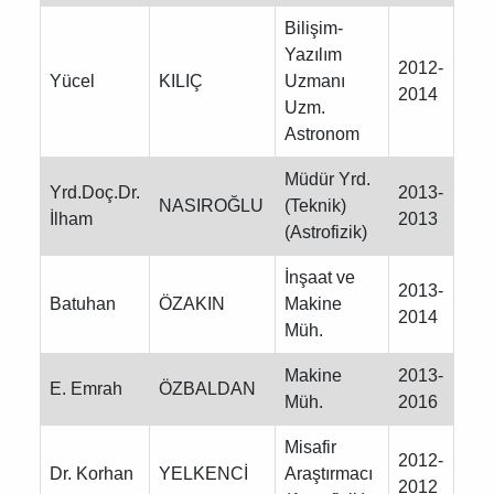
Bilişim-
Yazılım
2012-
Yücel
KILIÇ
Uzmanı
2014
Uzm.
Astronom
Müdür Yrd.
Yrd.Doç.Dr.
2013-
NASIROĞLU
(Teknik)
İlham
2013
(Astrofizik)
İnşaat ve
2013-
Batuhan
ÖZAKIN
Makine
2014
Müh.
Makine
2013-
E. Emrah
ÖZBALDAN
Müh.
2016
Misafir
2012-
Dr. Korhan
YELKENCİ
Araştırmacı
2012