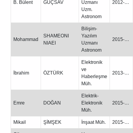
B. Bülent
GÜÇSAV
Uzmanı
2012-…
Uzm.
Astronom
Bilişim-
SHAMEONI
Yazılım
Mohammad
2015-…
NIAEI
Uzmanı
Astronom
Elektronik
ve
İbrahim
ÖZTÜRK
2013-…
Haberleşme
Müh.
Elektrik-
Emre
DOĞAN
Elektronik
2015-…
Müh.
Mikail
ŞİMŞEK
İnşaat Müh.
2015-…