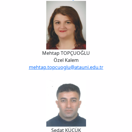
Mehtap TOPÇUOĞLU
Özel Kalem
mehtap.topcuoglu@atauni.edu.tr
Sedat KÜÇÜK