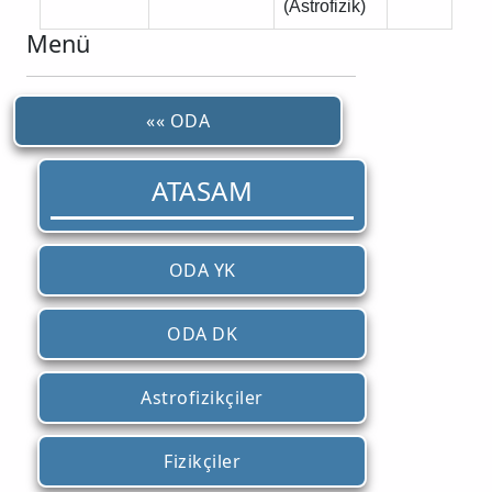
(Astrofizik)
Menü
«« ODA
ATASAM
ODA YK
ODA DK
Astrofizikçiler
Fizikçiler