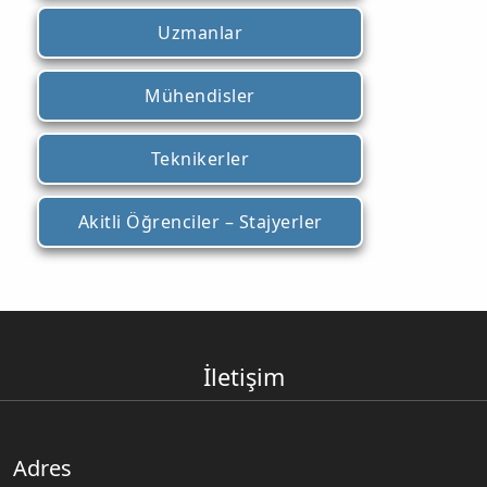
Uzmanlar
Mühendisler
Teknikerler
Akitli Öğrenciler – Stajyerler
İletişim
Adres