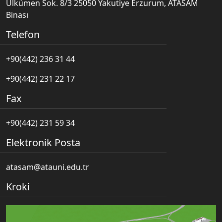
Ülkümen Sok. 8/3 25050 Yakutiye Erzurum, ATASAM
Binası
Telefon
+90(442) 236 31 44
+90(442) 231 22 17
Fax
+90(442) 231 59 34
Elektronik Posta
atasam@atauni.edu.tr
Kroki