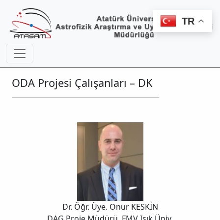
TR
ODA Projesi Çalışanları – DK
Dr. Öğr. Üye. Onur KESKİN
DAG Proje Müdürü, FMV Işık Üniv.