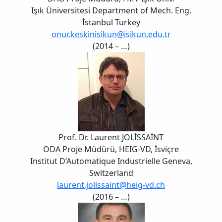
Işık Üniversitesi Department of Mech. Eng.
İstanbul Turkey
onur.keskinisikun@isikun.edu.tr
(2014 – …)
Prof. Dr. Laurent JOLİSSAİNT
ODA Proje Müdürü, HEIG-VD, İsviçre
Institut D’Automatique Industrielle Geneva,
Switzerland
laurent.jolissaint@heig-vd.ch
(2016 – …)