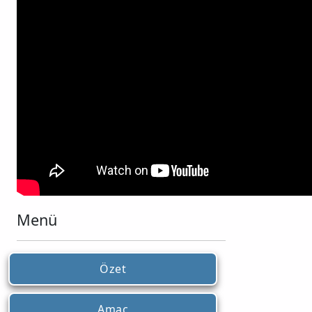
Menü
Özet
Amaç