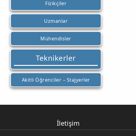
Fizikçiler
Uzmanlar
Mühendisler
Teknikerler
Akitli Öğrenciler – Stajyerler
İletişim