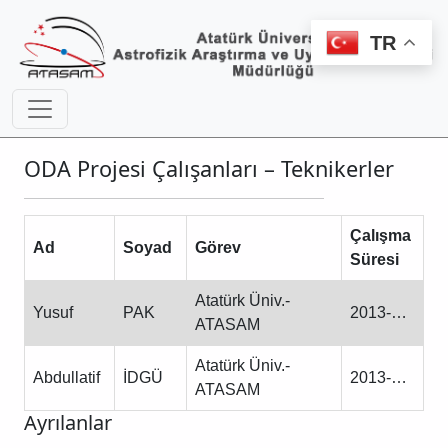
TR
ODA Projesi Çalışanları – Teknikerler
Çalışma
Ad
Soyad
Görev
Süresi
Atatürk Üniv.-
Yusuf
PAK
2013-…
ATASAM
Atatürk Üniv.-
Abdullatif
İDGÜ
2013-…
ATASAM
Ayrılanlar