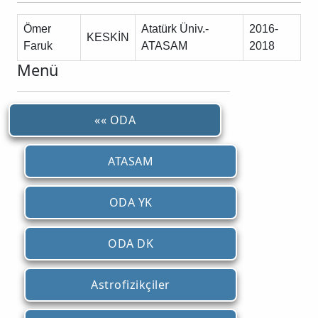
Ömer
Atatürk Üniv.-
2016-
KESKİN
Faruk
ATASAM
2018
Menü
«« ODA
ATASAM
ODA YK
ODA DK
Astrofizikçiler