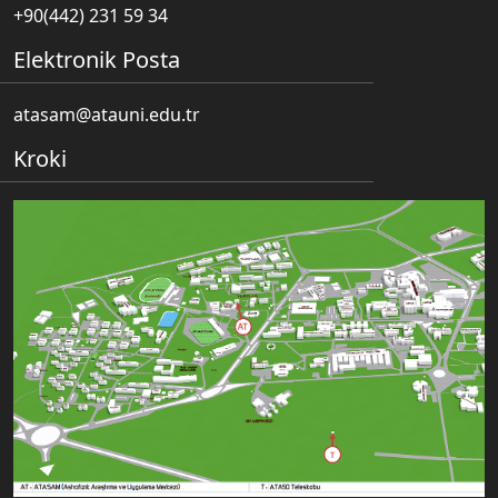
+90(442) 231 59 34
Elektronik Posta
atasam@atauni.edu.tr
Kroki