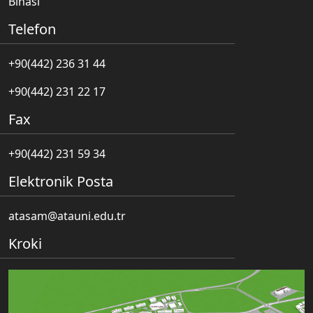
Binası
Telefon
+90(442) 236 31 44
+90(442) 231 22 17
Fax
+90(442) 231 59 34
Elektronik Posta
atasam@atauni.edu.tr
Kroki