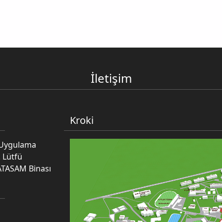
İletişim
Kroki
e Uygulama
 Lütfü
ATASAM Binası