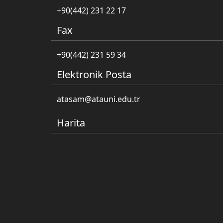
+90(442) 231 22 17
Fax
+90(442) 231 59 34
Elektronik Posta
atasam@atauni.edu.tr
Harita