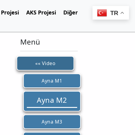
Projesi
AKS Projesi
Diğer
TR
Menü
«« Video
Ayna M1
Ayna M2
Ayna M3