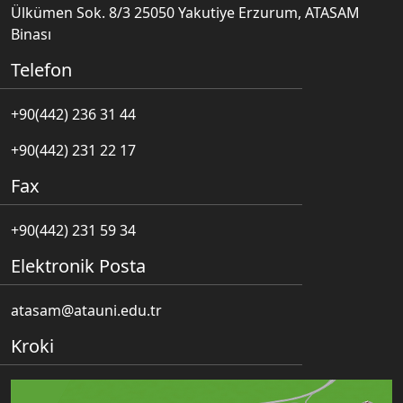
Ülkümen Sok. 8/3 25050 Yakutiye Erzurum, ATASAM
Binası
Telefon
+90(442) 236 31 44
+90(442) 231 22 17
Fax
+90(442) 231 59 34
Elektronik Posta
atasam@atauni.edu.tr
Kroki