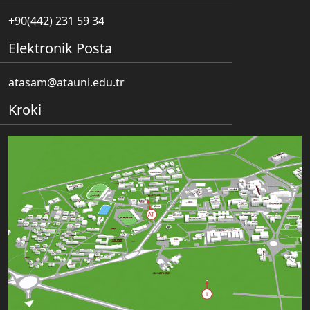
+90(442) 231 59 34
Elektronik Posta
atasam@atauni.edu.tr
Kroki