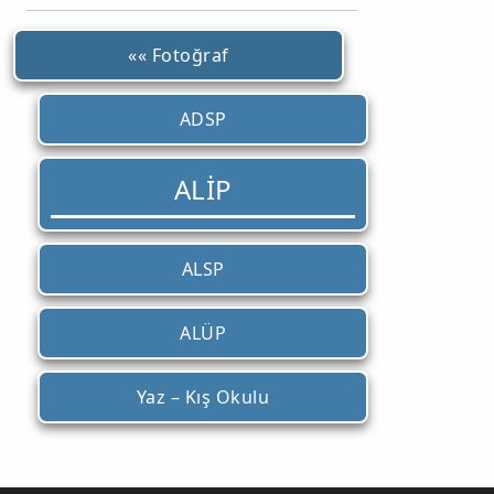
«« Fotoğraf
ADSP
ALİP
ALSP
ALÜP
Yaz – Kış Okulu