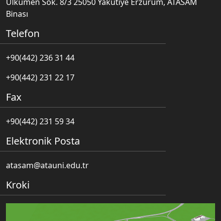
Ülkümen Sok. 8/3 25050 Yakutiye Erzurum, ATASAM
Binası
Telefon
+90(442) 236 31 44
+90(442) 231 22 17
Fax
+90(442) 231 59 34
Elektronik Posta
atasam@atauni.edu.tr
Kroki