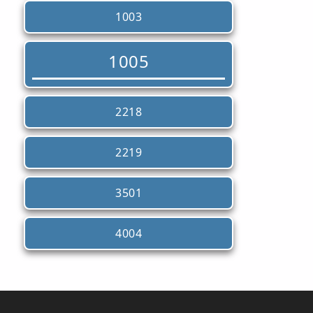
1003
1005
2218
2219
3501
4004