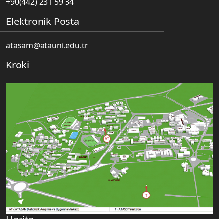
+90(442) 231 59 34
Elektronik Posta
atasam@atauni.edu.tr
Kroki