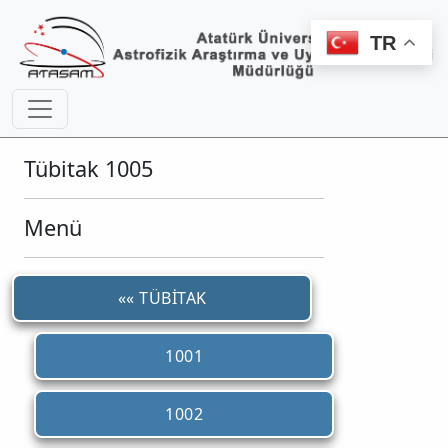
TR
Tübitak 1005
Menü
«« TÜBİTAK
1001
1002