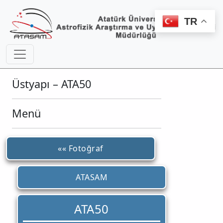
TR
Üstyapı – ATA50
Menü
«« Fotoğraf
ATASAM
ATA50