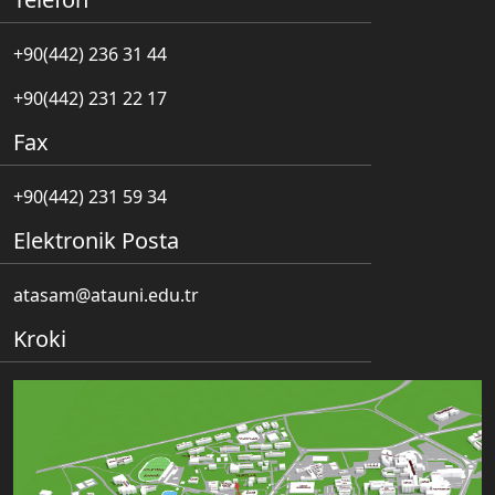
+90(442) 236 31 44
+90(442) 231 22 17
Fax
+90(442) 231 59 34
Elektronik Posta
atasam@atauni.edu.tr
Kroki