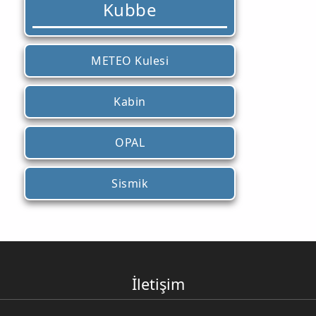
Kubbe
METEO Kulesi
Kabin
OPAL
Sismik
İletişim