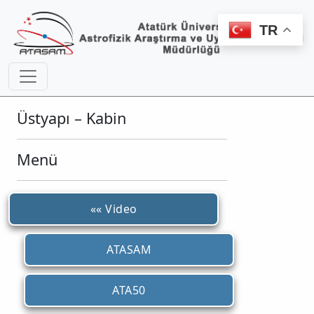
TR
Üstyapı – Kabin
Menü
«« Video
ATASAM
ATA50