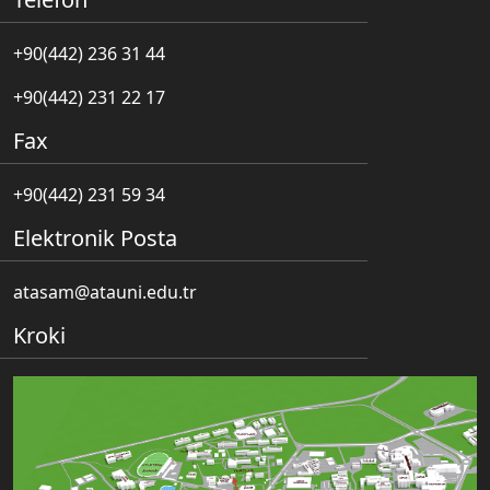
+90(442) 236 31 44
+90(442) 231 22 17
Fax
+90(442) 231 59 34
Elektronik Posta
atasam@atauni.edu.tr
Kroki