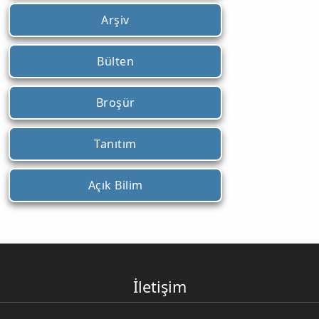
Arşiv
Bülten
Broşür
Tanıtım
Açık Bilim
İletişim