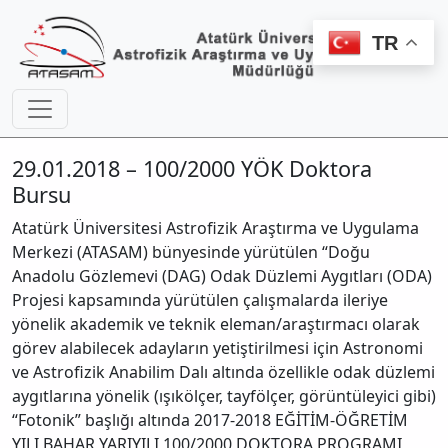
TR
29.01.2018 – 100/2000 YÖK Doktora
Bursu
Atatürk Üniversitesi Astrofizik Araştırma ve Uygulama
Merkezi (ATASAM) bünyesinde yürütülen “Doğu
Anadolu Gözlemevi (DAG) Odak Düzlemi Aygıtları (ODA)
Projesi kapsamında yürütülen çalışmalarda ileriye
yönelik akademik ve teknik eleman/araştırmacı olarak
görev alabilecek adayların yetiştirilmesi için Astronomi
ve Astrofizik Anabilim Dalı altında özellikle odak düzlemi
aygıtlarına yönelik (ışıkö
lçer, tayfölçer, görüntüleyici gibi)
“Fotonik” başlığı altında 2017-2018 EĞİTİM-ÖĞRETİM
YILI BAHAR YARIYILI 100/2000 DOKTORA PROGRAMI