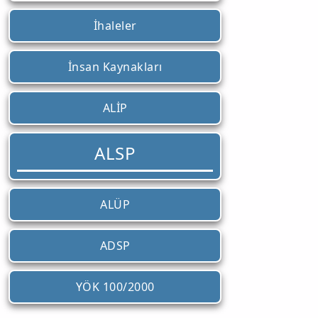
İhaleler
İnsan Kaynakları
ALİP
ALSP
ALÜP
ADSP
YÖK 100/2000